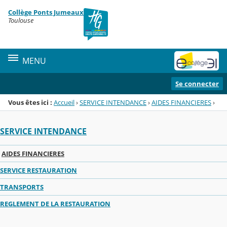
Panneau de gestion des cookies
Collège Ponts Jumeaux
Menu de la rubrique
Contenu
Toulouse
MENU
Se connecter
Vous êtes ici :
Accueil
›
SERVICE INTENDANCE
›
AIDES FINANCIERES
›
SERVICE INTENDANCE
AIDES FINANCIERES
SERVICE RESTAURATION
TRANSPORTS
REGLEMENT DE LA RESTAURATION