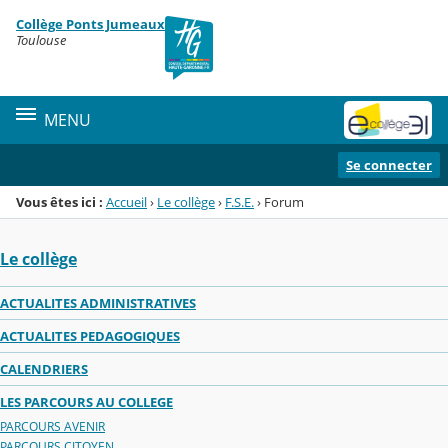
Panneau de gestion des cookies
Collège Ponts Jumeaux
Menu de la rubrique
Contenu
Toulouse
MENU
Se connecter
Vous êtes ici :
Accueil
›
Le collège
›
F.S.E.
›
Forum
Le collège
ACTUALITES ADMINISTRATIVES
ACTUALITES PEDAGOGIQUES
CALENDRIERS
LES PARCOURS AU COLLEGE
PARCOURS AVENIR
PARCOURS CITOYEN