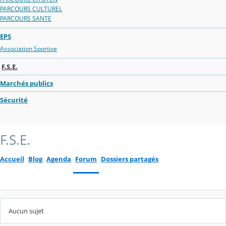
PARCOURS CULTUREL
PARCOURS SANTE
EPS
Association Sportive
F.S.E.
Marchés publics
Sécurité
F.S.E.
Accueil
Blog
Agenda
Forum
Dossiers partagés
Aucun sujet