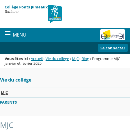
Panneau de gestion des cookies
Collège Ponts Jumeaux
Menu de la rubrique
Contenu
Toulouse
MENU
Se connecter
Vous êtes ici :
Accueil
›
Vie du collège
›
MJC
›
Blog
›
Programme MJC -
janvier et février 2025
Vie du collège
MJC
PARENTS
MJC