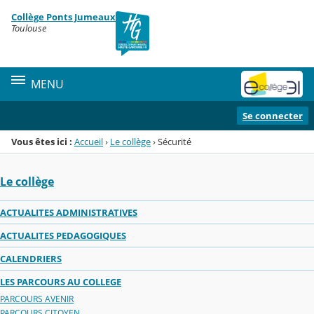
Panneau de gestion des cookies
Collège Ponts Jumeaux
Menu de la rubrique
Contenu
Toulouse
MENU
Se connecter
Vous êtes ici :
Accueil
›
Le collège
›
Sécurité
Le collège
ACTUALITES ADMINISTRATIVES
ACTUALITES PEDAGOGIQUES
CALENDRIERS
LES PARCOURS AU COLLEGE
PARCOURS AVENIR
PARCOURS CITOYEN