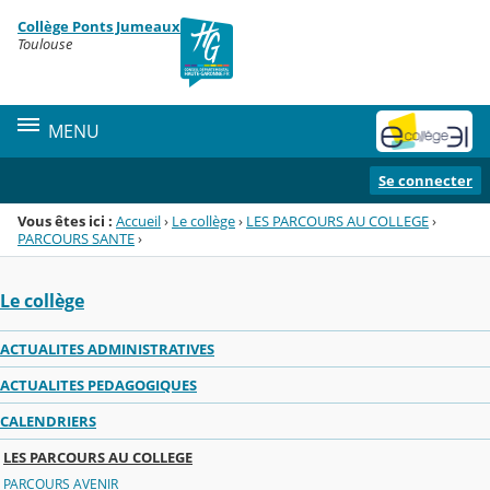
Panneau de gestion des cookies
Collège Ponts Jumeaux
Menu de la rubrique
Contenu
Toulouse
MENU
Se connecter
Vous êtes ici :
Accueil
›
Le collège
›
LES PARCOURS AU COLLEGE
›
PARCOURS SANTE
›
Le collège
ACTUALITES ADMINISTRATIVES
ACTUALITES PEDAGOGIQUES
CALENDRIERS
LES PARCOURS AU COLLEGE
PARCOURS AVENIR