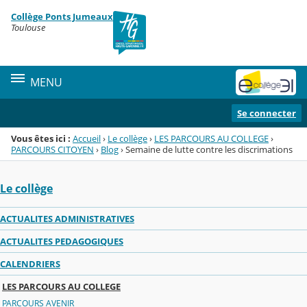
Panneau de gestion des cookies
Collège Ponts Jumeaux
Menu de la rubrique
Contenu
Toulouse
MENU
Se connecter
Vous êtes ici :
Accueil
›
Le collège
›
LES PARCOURS AU COLLEGE
›
PARCOURS CITOYEN
›
Blog
›
Semaine de lutte contre les discrimations
Le collège
ACTUALITES ADMINISTRATIVES
ACTUALITES PEDAGOGIQUES
CALENDRIERS
LES PARCOURS AU COLLEGE
PARCOURS AVENIR