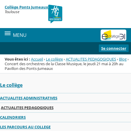
Panneau de gestion des cookies
Collège Ponts Jumeaux
Menu de la rubrique
Contenu
Toulouse
MENU
Se connecter
Vous êtes ici :
Accueil
›
Le collège
›
ACTUALITES PEDAGOGIQUES
›
Blog
›
Concert des orchestres de la Classe Musique, le jeudi 21 mai à 20h au
Pavillon des Ponts-Jumeaux
Le collège
ACTUALITES ADMINISTRATIVES
ACTUALITES PEDAGOGIQUES
CALENDRIERS
LES PARCOURS AU COLLEGE