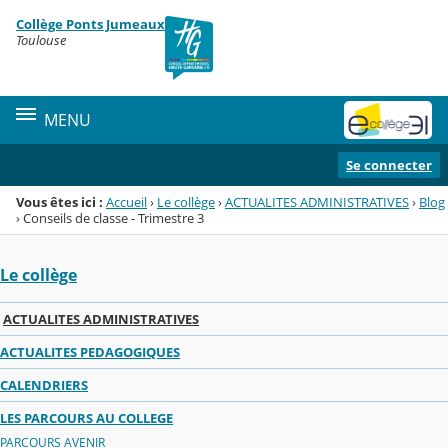
Panneau de gestion des cookies
Collège Ponts Jumeaux
Menu de la rubrique
Contenu
Toulouse
MENU
Se connecter
Vous êtes ici :
Accueil
›
Le collège
›
ACTUALITES ADMINISTRATIVES
›
Blog
›
Conseils de classe - Trimestre 3
Le collège
ACTUALITES ADMINISTRATIVES
ACTUALITES PEDAGOGIQUES
CALENDRIERS
LES PARCOURS AU COLLEGE
PARCOURS AVENIR